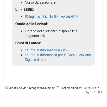
Corso da assegnare.
Link ESSE3
Inglese - Livello B2 - AA 2025/26
Orario delle Lezioni
:
L'orario delle lezioni è disponibile al
seguente
link
Corsi di Laurea
:
Laurea in Informatica (L-31)
Laurea in Informatica per la Comunicazione
Digitale (L-31)
didattica/ay2526/englishb1/main.txt
Last modified:
2025/09/20 12:56
by
127.0.0.1