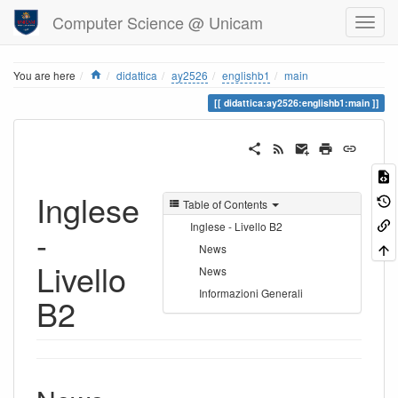
Computer Science @ Unicam
Home
You are here
didattica
ay2526
englishb1
main
didattica:ay2526:englishb1:main
Inglese
Table of Contents
Inglese - Livello B2
-
News
Livello
News
Informazioni Generali
B2