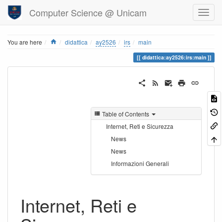
Computer Science @ Unicam
Home
You are here
didattica
ay2526
irs
main
didattica:ay2526:irs:main
Table of Contents
Internet, Reti e Sicurezza
News
News
Informazioni Generali
Internet, Reti e